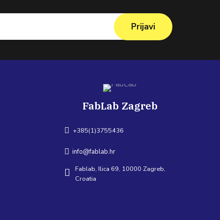
Prijavi
FabLab Zagreb
+385(1)3755436
info@fablab.hr
Fablab, Ilica 69, 10000 Zagreb,
Croatia