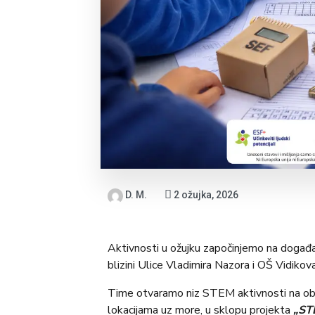
D. M.
2 ožujka, 2026
Aktivnosti u ožujku započinjemo na događa
blizini Ulice Vladimira Nazora i OŠ Vidikova
Time otvaramo niz STEM aktivnosti na obali
lokacijama uz more, u sklopu projekta
„STE