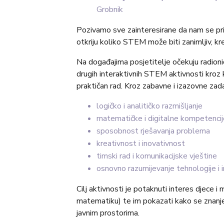
Grobnik
Pozivamo sve zainteresirane da nam se prid
otkriju koliko STEM može biti zanimljiv, krea
Na događajima posjetitelje očekuju radionice 
drugih interaktivnih STEM aktivnosti kroz ko
praktičan rad. Kroz zabavne i izazovne zadat
logičko i analitičko razmišljanje
matematičke i digitalne kompetencij
sposobnost rješavanja problema
kreativnost i inovativnost
timski rad i komunikacijske vještine
osnovno razumijevanje tehnologije i i
Cilj aktivnosti je potaknuti interes djece 
matematiku) te im pokazati kako se znanje m
javnim prostorima.