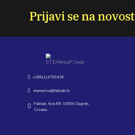
Prijavi se na novost
+385(1)3755436
stemerica@fablab.hr
Fablab, Ilica 69, 10000 Zagreb,
Croatia