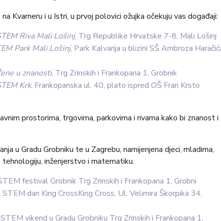
Kvarneru i u Istri, u prvoj polovici ožujka očekuju vas događaji:
TEM Riva Mali Lošinj
, Trg Republike Hrvatske 7-8, Mali Lošinj
EM Park Mali Lošinj
, Park Kalvarija u blizini SŠ Ambroza Haračić
ene u znanosti
, Trg Zrinskih i Frankopana 1, Grobnik
STEM Krk
, Frankopanska ul. 40, plato ispred OŠ Fran Krsto
javnim prostorima, trgovima, parkovima i rivama kako bi znanost i
anja u Gradu Grobniku te u Zagrebu, namijenjena djeci, mladima,
, tehnologiju, inženjerstvo i matematiku.
STEM festival Grobnik Trg Zrinskih i Frankopana 1, Grobni
 STEM dan King CrossKing Cross, Ul. Velimira Škorpika 34,
 STEM vikend u Gradu Grobniku Trg Zrinskih i Frankopana 1,