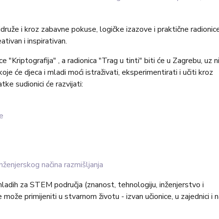
ruže i kroz zabavne pokuse, logičke izazove i praktične radionic
tivan i inspirativan.
"Kriptografija" , a radionica "Trag u tinti" biti će u Zagrebu, uz n
je će djeca i mladi moći istraživati, eksperimentirati i učiti kroz
ke sudionici će razvijati:
e
nženjerskog načina razmišljanja
i mladih za STEM područja (znanost, tehnologiju, inženjerstvo i
ože primijeniti u stvarnom životu - izvan učionice, u zajednici i n