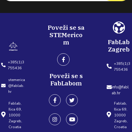
Poveži se sa
STEMerico
FabLab
m
Zagreb
+385(1)3
+385(1)3
755436
755436
Poveži se s
stemerica
FabLabom
@fablab.
info@fabl
hr
ab.hr
Fablab,
Fablab,
Ilica 69,
Ilica 69,
10000
10000
Zagreb,
Zagreb,
Croatia
Croatia