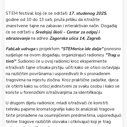
STEM festival, koji će se održati
17. studenog 2025.
godine od 10 do 13 sati, pruža priliku da istražite
znanstvene tajne na zabavan i interaktivan način. Događaj
će se održati u
Srednjoj školi - Centar za odgoj i
obrazovanje
na adresi
Zagorska ulica 14, Zagreb
.
FabLab udruga
s projektom
"STEMerica ide dalje"
ponosno
sudjeluje na ovom događaju, organizirajući radionicu
"Trag u
tinti"
. Sudionici će u ovoj radionici kroz eksperimente
istraživati tajne otisaka prstiju, učiti kako se otisci ostavljaju
na različitim površinama i uspoređivati ih s pronađenim
tragovima na mjestu zločina. Kroz praktične zadatke, djeca
će otkriti kako su otisci jedinstveni za svaku osobu i kako se
koriste u forenzičkim istraživanjima za identifikaciju.
U drugom dijelu radionice, mladi istraživači će koristiti
tehniku papirne kromatografije kako bi analizirali tragove
tinte pronađene na osumnjičenim predmetima, uspoređujući
tintne tragove različitih olovaka i otkrivajući koji je trag