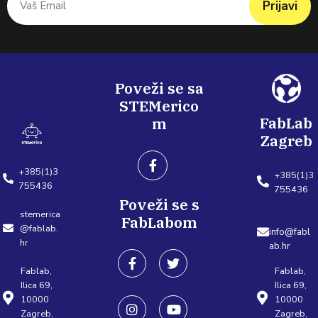
Prijavi
Poveži se sa
STEMerico
FabLab
m
Zagreb
+385(1)3
+385(1)3
755436
755436
Poveži se s
stemerica
FabLabom
@fablab.
info@fabl
hr
ab.hr
Fablab,
Fablab,
Ilica 69,
Ilica 69,
10000
10000
Zagreb,
Zagreb,