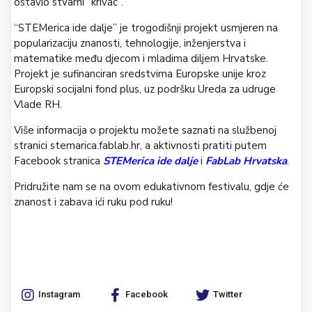
ostavio stvarni “krivac”.
“STEMerica ide dalje” je trogodišnji projekt usmjeren na
popularizaciju znanosti, tehnologije, inženjerstva i
matematike među djecom i mladima diljem Hrvatske.
Projekt je sufinanciran sredstvima Europske unije kroz
Europski socijalni fond plus, uz podršku Ureda za udruge
Vlade RH.
Više informacija o projektu možete saznati na službenoj
stranici stemarica.fablab.hr, a aktivnosti pratiti putem
Facebook stranica
STEMerica ide dalje
i
FabLab Hrvatska
.
Pridružite nam se na ovom edukativnom festivalu, gdje će
znanost i zabava ići ruku pod ruku!
Instagram
Facebook
Twitter