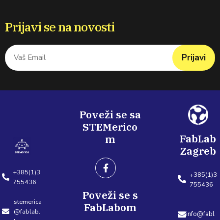
Prijavi se na novosti
Prijavi
Poveži se sa
STEMerico
FabLab
m
Zagreb
+385(1)3
+385(1)3
755436
755436
Poveži se s
stemerica
FabLabom
@fablab.
info@fabl