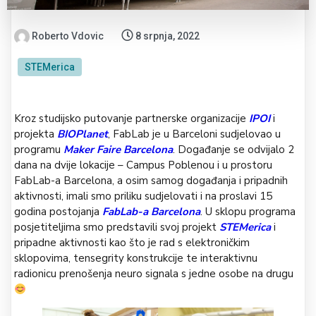
Roberto Vdovic
8 srpnja, 2022
STEMerica
Kroz studijsko putovanje partnerske organizacije
IPOI
i
projekta
BIOPlanet
, FabLab je u Barceloni sudjelovao u
programu
Maker Faire Barcelona
. Događanje se odvijalo 2
dana na dvije lokacije – Campus Poblenou i u prostoru
FabLab-a Barcelona, a osim samog događanja i pripadnih
aktivnosti, imali smo priliku sudjelovati i na proslavi 15
godina postojanja
FabLab-a Barcelona
. U sklopu programa
posjetiteljima smo predstavili svoj projekt
STEMerica
i
pripadne aktivnosti kao što je rad s elektroničkim
sklopovima, tensegrity konstrukcije te interaktivnu
radionicu prenošenja neuro signala s jedne osobe na drugu