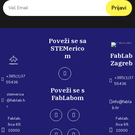
Prijavi
Poveži se sa
STEMerico
FabLab
m
Zagreb
+385(1)37
+385(1)37
55436
55436
Poveži se s
stemerica
FabLabom
@fablab.h
info@fabla
r
b.hr
Fablab,
Fablab,
Ilica 69,
Ilica 69,
10000
10000