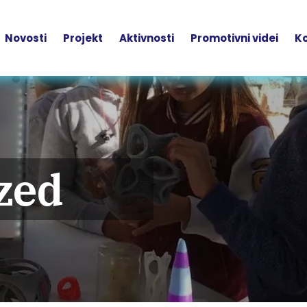
Novosti
Projekt
Aktivnosti
Promotivni videi
Ko
zed