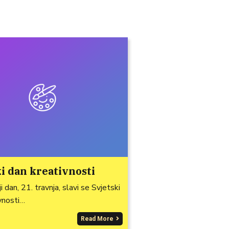
i dan kreativnosti
 dan, 21. travnja, slavi se Svjetski
vnosti…
Read More