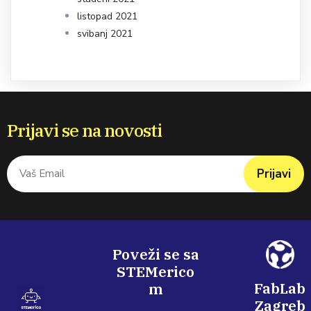
listopad 2021
svibanj 2021
Prijavi se na novosti
Prijavi
Poveži se sa
STEMerico
FabLab
m
Zagreb