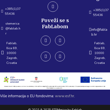
+385(1)37
+385(1)37
55436
55436
Poveži se s
stemerica
FabLabom
@fablab.h
info@fabla
r
b.hr
Fablab,
Fablab,
Ilica 69,
Ilica 69,
10000
10000
Zagreb,
Zagreb,
Croatia
Croatia
Više informacija o EU fondovima:
www.esf.hr
.
© 2021 & 2025 STEMerica by Fablab