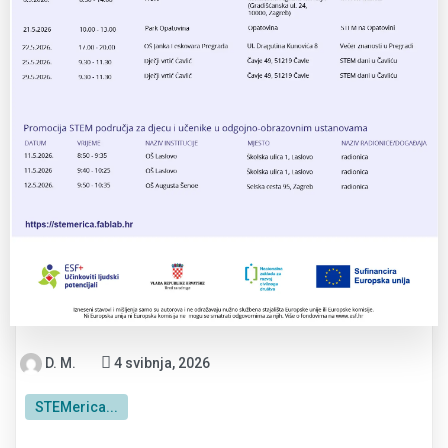
D. M.
4 svibnja, 2026
STEMerica...