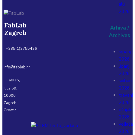
alu
2026.
FabLab
Arhiva /
Zagreb
Archives
+385(1)3755436
srpanj
2026
lipanj
info@fablab.hr
2026
Fablab,
svibanj
2026
Ilica 69,
travanj
10000
2026
Zagreb,
ožujak
Croatia
2026
veljača
2026