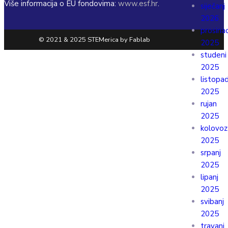
Više informacija o EU fondovima:
www.esf.hr
.
siječanj
2026
prosina
© 2021 & 2025 STEMerica by Fablab
2025
studeni
2025
listopa
2025
rujan
2025
kolovoz
2025
srpanj
2025
lipanj
2025
svibanj
2025
travanj