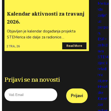
Merica
ide
Kalendar aktivnosti za travanj
dalje“
2026.
uz
potpo
Objavljen je kalendar događanja projekta
ru
STEMerica ide dalje za radionice…
ESF+
približ
Read More
2
TRA, 26
ava
STEM
djeci i
mladi
ma
Prijavi se na novosti
diljem
Hrvat
ske
Prijavi
Kalen
dar
aktivn