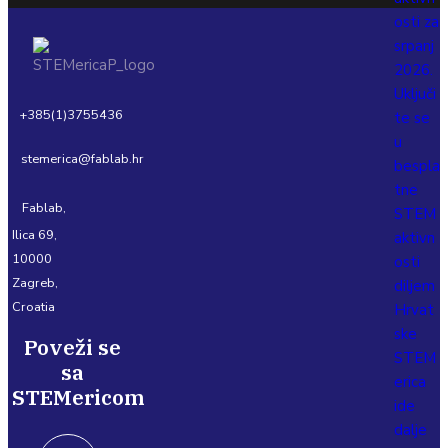
osti za
srpanj
2026.
Uključi
+385(1)3755436
te se
u
stemerica@fablab.hr
bespla
tne
Fablab,
STEM
Ilica 69,
aktivn
10000
osti
Zagreb,
diljem
Croatia
Hrvat
ske
Poveži se
STEM
sa
erica
STEMericom
ide
dalje