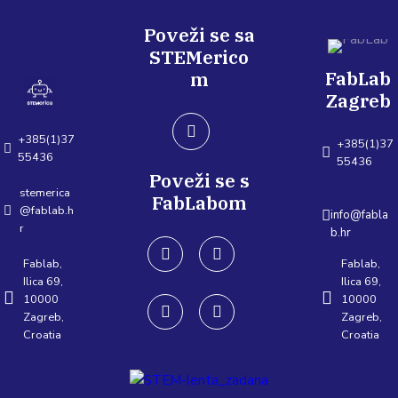
Poveži se sa
STEMerico
FabLab
m
Zagreb
+385(1)37
+385(1)37
55436
55436
Poveži se s
stemerica
FabLabom
@fablab.h
info@fabla
r
b.hr
Fablab,
Fablab,
Ilica 69,
Ilica 69,
10000
10000
Zagreb,
Zagreb,
Croatia
Croatia