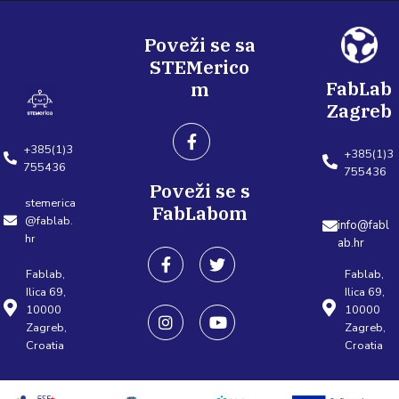
Poveži se sa
STEMerico
FabLab
m
Zagreb
+385(1)3
+385(1)3
755436
755436
Poveži se s
stemerica
FabLabom
@fablab.
info@fabl
hr
ab.hr
Fablab,
Fablab,
Ilica 69,
Ilica 69,
10000
10000
Zagreb,
Zagreb,
Croatia
Croatia