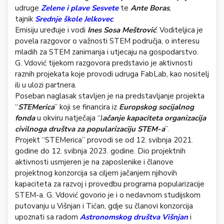
udruge
Zelene i plave Sesvete
te
Ante Boras
,
tajnik
Srednje škole Jelkovec
.
Emisiju uređuje i vodi
Ines Sosa Meštrović
. Voditeljica je
povela razgovor o važnosti STEM područja, o interesu
mladih za STEM zanimanja i utjecaju na gospodarstvo.
G. Vdović tijekom razgovora predstavio je aktivnosti
raznih projekata koje provodi udruga FabLab, kao nositelj
ili u ulozi partnera.
Poseban naglasak stavljen je na predstavljanje projekta
“
STEMerica
” koji se financira iz
Europskog socijalnog
fonda
u okviru natječaja “J
ačanje kapaciteta organizacija
civilnoga društva za popularizaciju STEM-a
”.
Projekt “STEMerica” provodi se od 12. svibnja 2021.
godine do 12. svibnja 2023. godine. Dio projektnih
aktivnosti usmjeren je na zaposlenike i članove
projektnog konzorcija sa ciljem jačanjem njihovih
kapaciteta za razvoj i provedbu programa popularizacije
STEM-a. G. Vdović govorio je i o nedavnom studijskom
putovanju u Višnjan i Tićan, gdje su članovi konzorcija
upoznati sa radom
Astronomskog društva Višnjan
i