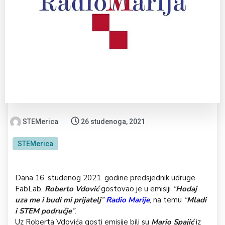
STEMerica
26 studenoga, 2021
STEMerica
Dana 16. studenog 2021. godine predsjednik udruge
FabLab,
Roberto Vdović
gostovao je u emisiji
“
Hodaj
uza me i budi mi prijatelj
”
Radio Marije
, na temu
“
Mladi
i STEM područje
”
.
Uz Roberta Vdovića gosti emisije bili su
Mario Spajić
iz