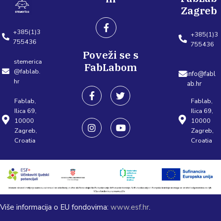
Zagreb
+385(1)3
+385(1)3
755436
755436
Poveži se s
stemerica
FabLabom
@fablab.
info@fabl
hr
ab.hr
Fablab,
Fablab,
Ilica 69,
Ilica 69,
10000
10000
Zagreb,
Zagreb,
Croatia
Croatia
Više informacija o EU fondovima:
www.esf.hr
.