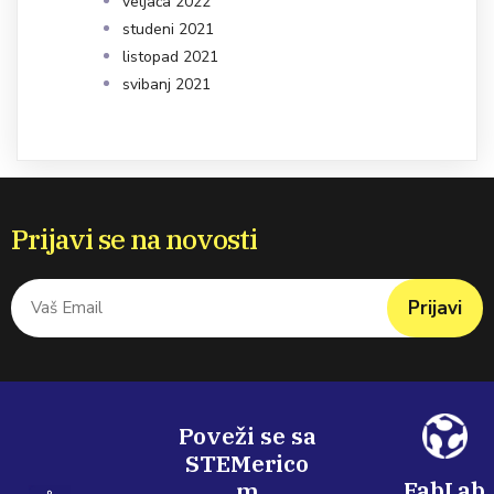
veljača 2022
studeni 2021
listopad 2021
svibanj 2021
Prijavi se na novosti
Prijavi
Poveži se sa
STEMerico
FabLab
m